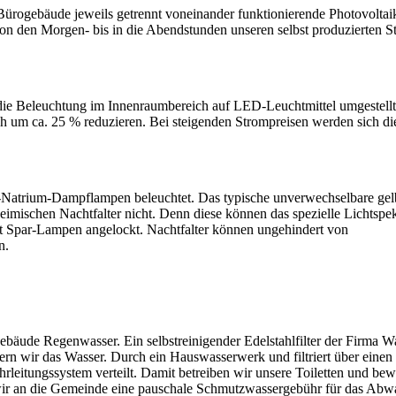
Bürogebäude jeweils getrennt voneinander funktionierende Photovolta
on den Morgen- bis in die Abendstunden unseren selbst produzierten 
e Beleuchtung im Innenraumbereich auf LED-Leuchtmittel umgestellt.
h um ca. 25 % reduzieren. Bei steigenden Strompreisen werden sich di
Natrium-Dampflampen beleuchtet. Das typische unverwechselbare gel
 heimischen Nachtfalter nicht. Denn diese können das spezielle Lichtspe
 Spar-Lampen angelockt. Nachtfalter können ungehindert von
n.
bäude Regenwasser. Ein selbstreinigender Edelstahlfilter der Firma Wag
ern wir das Wasser. Durch ein Hauswasserwerk und filtriert über einen F
rleitungssystem verteilt. Damit betreiben wir unsere Toiletten und bew
wir an die Gemeinde eine pauschale Schmutzwassergebühr für das Abw