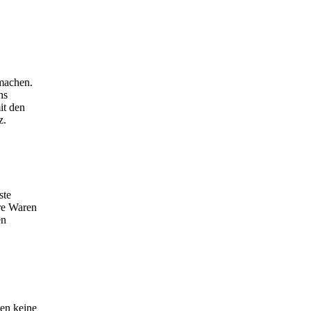
 machen.
ns
it den
z.
ste
re Waren
en
den keine