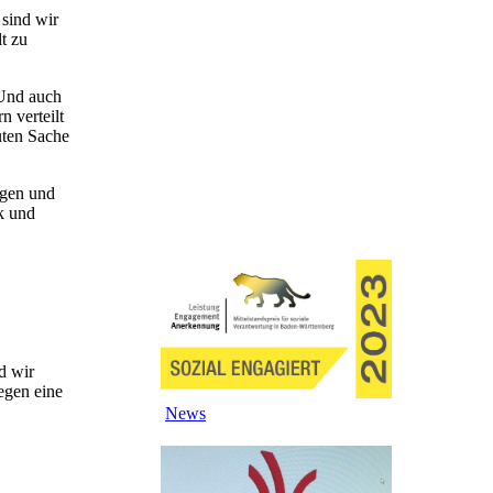
 sind wir
t zu
 Und auch
n verteilt
uten Sache
ngen und
k und
d wir
egen eine
News