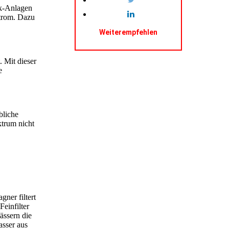
ik-Anlagen
Strom. Dazu
Weiterempfehlen
 Mit dieser
e
bliche
ktrum nicht
ner filtert
einfilter
ässern die
asser aus