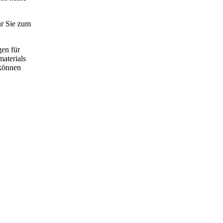
ür Sie zum
gen für
aterials
 können