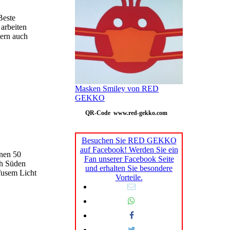
Beste
 arbeiten
dern auch
Masken Smiley von RED
GEKKO
QR-Code www.red-gekko.com
Besuchen Sie RED GEKKO
auf Facebook! Werden Sie ein
enen 50
Fan unserer Facebook Seite
ch Süden
und erhalten Sie besondere
fusem Licht
Vorteile.