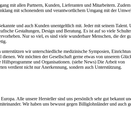
ang mit allen Partnern, Kunden, Lieferanten und Mitarbeitern. Zudem
n Einklang mit schonendem und verantwortlichem Umgang mit der Umwel
 Bekannte und auch Kunden unentgeltlich mit. Jeder mit seinem Talent.
rafische Gestaltungen, Design und Beratung. Es ist auf so viele Schulter
ervorheben. Nur so viel, es sind viele wunderbare Menschen, die der g
tig.
 unterstützen wir unterschiedliche medizinische Symposien, Einrichtu
l dienen. Wir möchten der Gesellschaft gerne etwas von unserem Glüc
le Hilfsprogramme und Organisationen. (siehe News) Die Arbeit von
zten verdient nicht nur Anerkennung, sondern auch Unterstützung.
Europa. Alle unsere Hersteller sind uns persönlich sehr gut bekannt un
miteinander. Wir haben uns bewusst gegen Billiglohnländer und auch g