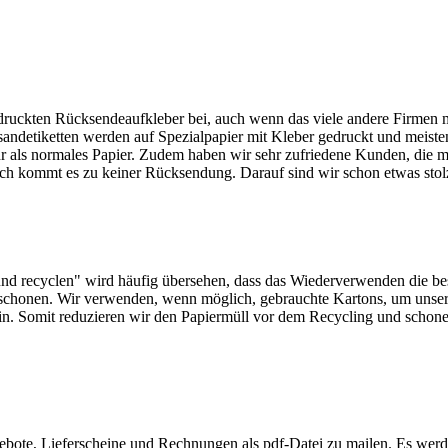
edruckten Rücksendeaufkleber bei, auch wenn das viele andere Firmen
ndetiketten werden auf Spezialpapier mit Kleber gedruckt und meiste
r als normales Papier. Zudem haben wir sehr zufriedene Kunden, die m
sch kommt es zu keiner Rücksendung. Darauf sind wir schon etwas stol
nd recyclen" wird häufig übersehen, dass das Wiederverwenden die be
 schonen. Wir verwenden, wenn möglich, gebrauchte Kartons, um unse
ein. Somit reduzieren wir den Papiermüll vor dem Recycling und schon
gebote, Lieferscheine und Rechnungen als pdf-Datei zu mailen. Es wer