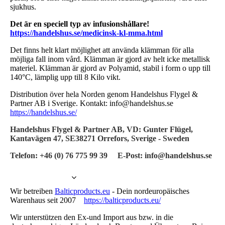
sjukhus.
Det är en speciell typ av infusionshållare!
https://handelshus.se/medicinsk-kl-mma.html
Det finns helt klart möjlighet att använda klämman för alla
möjliga fall inom vård. Klämman är gjord av helt icke metallisk
materiel. Klämman är gjord av Polyamid, stabil i form o upp till
140°C, lämplig upp till 8 Kilo vikt.
Distribution över hela Norden genom Handelshus Flygel &
Partner AB i Sverige. Kontakt: info@handelshus.se
https://handelshus.se/
Handelshus Flygel & Partner AB, VD: Gunter Flügel,
Kantavägen 47, SE38271 Orrefors, Sverige - Sweden
Telefon: +46 (0) 76 775 99 39 E-Post: info@handelshus.se
Wir betreiben
Balticproducts.eu
- Dein nordeuropäisches
Warenhaus seit 2007
https://balticproducts.eu/
Wir unterstützen den Ex-und Import aus bzw. in die