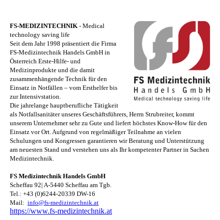
FS-MEDIZINTECHNIK
-
Medical
technology saving life
Seit dem Jahr 1998 präsentiert die Firma
FS-Medizintechnik Handels GmbH in
Österreich Erste-Hilfe- und
Medizinprodukte und die damit
zusammenhängende Technik für den
Einsatz in Notfällen – vom Ersthelfer bis
zur Intensivstation.
Die jahrelange hauptberufliche Tätigkeit
als Notfallsanitäter unseres Geschäftsführers, Herrn Strubreiter, kommt
unserem Unternehmer sehr zu Gute und liefert höchstes Know-How für den
Einsatz vor Ort. Aufgrund von regelmäßiger Teilnahme an vielen
Schulungen und Kongressen garantieren wir Beratung und Unterstützung
am neuesten Stand und verstehen uns als Ihr kompetenter Partner in Sachen
Medizintechnik.
FS Medizintechnik
Handels GmbH
Scheffau 92| A-5440 Scheffau am Tgb.
Tel.: +43 (0)6244-20339 DW-16
Mail:
info@fs-medizintechnik.at
https://www.fs-medizintechnik.at