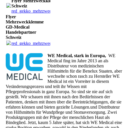
Flyer Mehrzweckklemme GD-Medical Handelspartner
Schweiz
red_gekko_mehrzweckklemme_gd_medical.CH.pdf
(1.1MB)
Flyer
Mehrzweckklemme
GD-Medical
Handelspartner
Schweiz
red_gekko_mehrzweckklemme_gd_medical.CH.pdf
(1.1MB)
WE Medical, stark in Europa,
WE
Medical fing im Jahre 2013 an als
Distributeur von medizinischen
Hilfsmitteln für die Benelux Staaten, aber
wechselte schon rasch zu Hersteller WE
Medical ist ein Vorreiter in diesem
Veränderungsprozess und teilt ihr Wissen mit
Pflegeprofessionals in ganz Europa. So sind sie nie auf sich
gestellt. Wir schauen mit ihnen nach den Bedürfnissen der
Patienten, denken mit ihnen über die Beeinträchtigungen, die sie
erfahren können und bieten gezielte Lösungen.und Distributeur
von Hilfsmitteln für Wundpflege und Stomaversorgung. Zwei
Produktgruppen mit der Pflege der menschlichen Haut als
Bindeglied. Jetzt, kaum 5 Jahre später, hat sich WE Medical eine
starke Position erworben, sowohl in den Niederlanden als auch