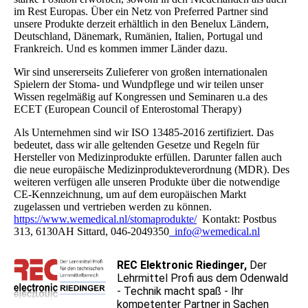
im Rest Europas. Über ein Netz von Preferred Partner sind
unsere Produkte derzeit erhältlich in den Benelux Ländern,
Deutschland, Dänemark, Rumänien, Italien, Portugal und
Frankreich. Und es kommen immer Länder dazu.
Wir sind unsererseits Zulieferer von großen internationalen
Spielern der Stoma- und Wundpflege und wir teilen unser
Wissen regelmäßig auf Kongressen und Seminaren u.a des
ECET (European Council of Enterostomal Therapy)
Als Unternehmen sind wir ISO 13485-2016 zertifiziert. Das
bedeutet, dass wir alle geltenden Gesetze und Regeln für
Hersteller von Medizinprodukte erfüllen. Darunter fallen auch
die neue europäische Medizinprodukteverordnung (MDR). Des
weiteren verfügen alle unseren Produkte über die notwendige
CE-Kennzeichnung, um auf dem europäischen Markt
zugelassen und vertrieben werden zu können.
https://www.wemedical.nl/stomaprodukte/
Kontakt: Postbus
313, 6130AH Sittard, 046-2049350
info@wemedical.nl
REC Elektronic Riedinger,
Der
Lehrmittel Profi aus dem Odenwald
- Technik macht spaß - Ihr
kompetenter Partner in Sachen