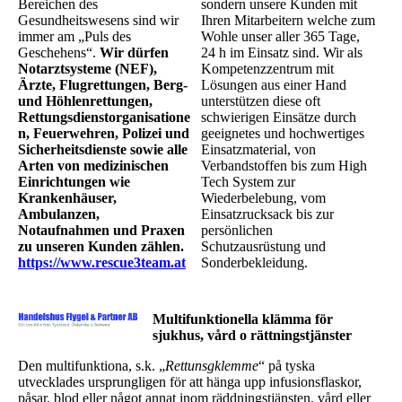
Bereichen des
sondern unsere Kunden mit
Gesundheitswesens sind wir
Ihren Mitarbeitern welche zum
immer am „Puls des
Wohle unser aller 365 Tage,
Geschehens“.
Wir dürfen
24 h im Einsatz sind. Wir als
Notarztsysteme (NEF),
Kompetenzzentrum mit
Ärzte, Flugrettungen, Berg-
Lösungen aus einer Hand
und Höhlenrettungen,
unterstützen diese oft
Rettungsdienstorganisatione
schwierigen Einsätze durch
n, Feuerwehren, Polizei und
geeignetes und hochwertiges
Sicherheitsdienste sowie alle
Einsatzmaterial, von
Arten von medizinischen
Verbandstoffen bis zum High
Einrichtungen wie
Tech System zur
Krankenhäuser,
Wiederbelebung, vom
Ambulanzen,
Einsatzrucksack bis zur
Notaufnahmen und Praxen
persönlichen
zu unseren Kunden zählen.
Schutzausrüstung und
https://www.rescue3team.at
Sonderbekleidung.
Multifunktionella klämma för
sjukhus, vård o rättningstjänster
Den multifunktiona, s.k. „
Rettunsgklemme
“ på tyska
utvecklades ursprungligen för att hänga upp infusionsflaskor,
påsar, blod eller något annat inom räddningstjänsten, vård eller