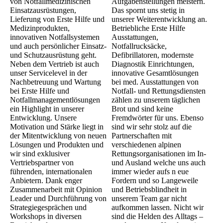
von Notfallmedizinischen
Aufgabenstellungen meistern.
Einsatzausrüstungen,
Das spornt uns stetig in
Lieferung von Erste Hilfe und
unserer Weiterentwicklung an.
Medizinprodukten,
Betriebliche Erste Hilfe
innovativen Notfallsystemen
Ausstattungen,
und auch persönlicher Einsatz-
Notfallrucksäcke,
und Schutzausrüstung geht.
Defibrillatoren, modernste
Neben dem Vertrieb ist auch
Diagnostik Einrichtungen,
unser Servicelevel in der
innovative Gesamtlösungen
Nachbetreuung und Wartung
bei med. Ausstattungen von
bei Erste Hilfe und
Notfall- und Rettungsdiensten
Notfallmanagementlösungen
zählen zu unserem täglichen
ein Highlight in unserer
Brot und sind keine
Entwicklung. Unsere
Fremdwörter für uns. Ebenso
Motivation und Stärke liegt in
sind wir sehr stolz auf die
der Mitentwicklung von neuen
Partnerschaften mit
Lösungen und Produkten und
verschiedenen alpinen
wir sind exklusiver
Rettungsorganisationen im In-
Vertriebspartner von
und Ausland welche uns auch
führenden, internationalen
immer wieder aufs n eue
Anbietern. Dank enger
Fordern und so Langeweile
Zusammenarbeit mit Opinion
und Betriebsblindheit in
Leader und Durchführung von
unserem Team gar nicht
Strategiegesprächen und
aufkommen lassen. Nicht wir
Workshops in diversen
sind die Helden des Alltags –