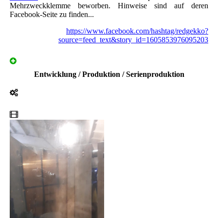
Mehrzweckklemme beworben. Hinweise sind auf deren
Facebook-Seite zu finden...
https://www.facebook.com/hashtag/redgekko?
source=feed_text&story_id=1605853976095203
Entwicklung / Produktion / Serienproduktion