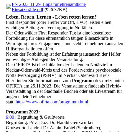
FN 2023-11-29 Tipps für ehrenamtliche
Einsatzkräfte.pdf
(926.32KB)
Leben, Retten, Lernen - Leben retten lernen!
First Responder (oder Helfer vor Ort, HvO) leisten einen
wichtigen Beitrag zur Versorgung in Notfällen.
Der Odenwälder First Responder Tag ist eine kostenlose
Fortbildung für diese ehrenamtlich tätigen Einsatzkräfte in
Würdigung ihres Engagements und steht Teilnehmern aus allen
Hilfsorganisationen offen.
Neben der Fortbildung ist der Erfahrungsaustausch der Helfer
ein wichtiges Anliegen der Veranstaltung.
Der OFIRTA ist eine Initiative der Leitenden Notärzte im
Neckar-Odenwald-Kreis und des Fördervereins psychosoziale
Notfallversorgung (PSNV) im Neckar-Odenwald-Kreis
Hier finden Sie Informationen zum
Programm
des dreizehnten
OFIRTA am 25.11.2023. Die Veranstaltung findet als Hybrid-
Veranstaltung in der Stadthalle Buchen oder als Livestream für
angemeldete Teilnehmer
statt.
https://www.ofirta.com/programm.html
Programm 2023:
9:00
| Begrüßung & Grußworte
Begrüßung: Priv.-Doz. Dr. Harald Genzwürker
Grußworte Landrat Dr. Achim Brötel (Schirmherr),