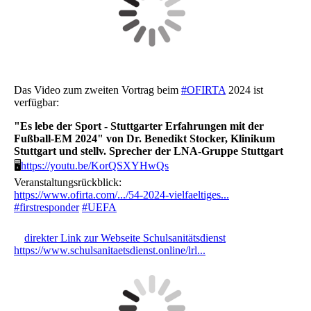
Das Video zum zweiten Vortrag beim
#OFIRTA
2024 ist
verfügbar:
"Es lebe der Sport - Stuttgarter Erfahrungen mit der
Fußball-EM 2024" von Dr. Benedikt Stocker, Klinikum
Stuttgart und stellv. Sprecher der LNA-Gruppe Stuttgart
🖥
https://youtu.be/KorQSXYHwQs
Veranstaltungsrückblick:
https://www.ofirta.com/.../54-2024-vielfaeltiges...
#firstresponder
#UEFA
direkter Link zur Webseite Schulsanitätsdienst
https://www.schulsanitaetsdienst.online/lrl...