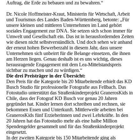
Auftrag, die Erde zu bebauen und zu bewahren.“
Dr. Nicole Hoffmeister-Kraut, Ministerin für Wirtschaft, Arbeit
und Tourismus des Landes Baden-Württemberg, betonte: „Für
unsere kleinen und mittleren Unternehmen im Land gehört
soziales Engagement zur DNA. Sie setzen sich schon immer für
Umwelt und Gesellschaft ein. Das ist in herausfordernden Zeiten
wie diesen nicht selbstverständlich. Und doch sehen wir anhand
der erneut hohen Bewerberzahl in diesem Jahr, dass unsere
Unternehmen sich unbeirrt für die Belange einsetzen, die ihnen
am Herzen liegen. Genau deshalb ist es uns wichtig, dieses
herausragende Engagement mit dem Lea-Mittelstandspreis
sichtbar zu machen und zu würdigen.“
Die drei Preisträger in der Übersicht:
Den Preis für die Kategorie bis 20 Mitarbeitende erhielt das KD
Busch Studio für professionelle Fotografie aus Fellbach. Das
Fotostudio unterstützt das Straßenkinderprojekt GranerosKids in
Chile, dass der Fotograf KD Busch vor genau 20 Jahren
gegründet hat. Kinder lernen dort schreiben und rechnen, sie
bekommen Essen und Unterkunft. Mittlerweile arbeiten bei
GranerosKids fünf Erzieherinnen und zwei Lehrkräfte. In den
20 Jahren hat das Fotostudio mehr als eine halbe Million
Spendengelder gesammelt und für das Straßenkinderprojekt
eingesetzt.
In der zweiten Kategorie bis 150 Mitarbeitende ging als