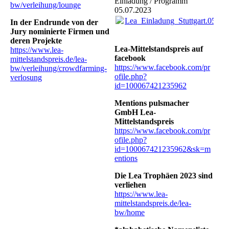
Einladung / Programm
bw/verleihung/lounge
05.07.2023
Lea_Einladung_Stuttgart.05.07
In der Endrunde von der
Jury nominierte Firmen und
deren Projekte
Lea-Mittelstandspreis auf
https://www.lea-
facebook
mittelstandspreis.de/lea-
https://www.facebook.com/pr
bw/verleihung/crowdfarming-
ofile.php?
verlosung
id=100067421235962
Mentions pulsmacher
GmbH Lea-
Mittelstandspreis
https://www.facebook.com/pr
ofile.php?
id=100067421235962&sk=m
entions
Die Lea Trophäen 2023 sind
verliehen
https://www.lea-
mittelstandspreis.de/lea-
bw/home