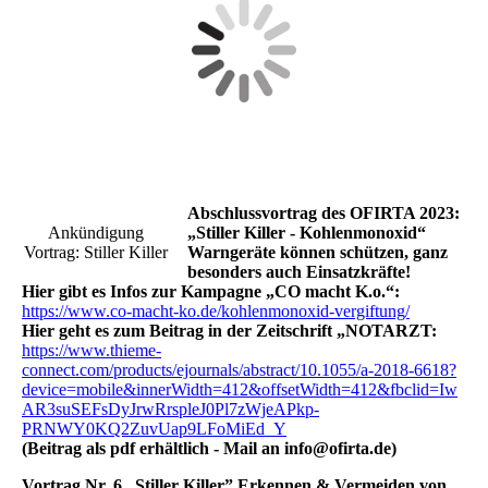
Abschlussvortrag des OFIRTA 2023:
Ankündigung
„Stiller Killer - Kohlenmonoxid“
Vortrag: Stiller Killer
Warngeräte können schützen, ganz
besonders auch Einsatzkräfte!
Hier gibt es Infos zur Kampagne „CO macht K.o.“:
https://www.co-macht-ko.de/kohlenmonoxid-vergiftung/
Hier geht es zum Beitrag in der Zeitschrift „NOTARZT:
https://www.thieme-
connect.com/products/ejournals/abstract/10.1055/a-2018-6618?
device=mobile&innerWidth=412&offsetWidth=412&fbclid=Iw
AR3suSEFsDyJrwRrspleJ0Pl7zWjeAPkp-
PRNWY0KQ2ZuvUap9LFoMiEd_Y
(Beitrag als pdf erhältlich - Mail an info@ofirta.de)
Vortrag Nr. 6 „Stiller Killer” Erkennen & Vermeiden von