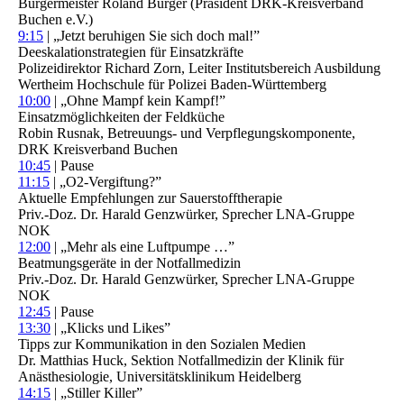
Bürgermeister Roland Burger (Präsident DRK-Kreisverband
Buchen e.V.)
9:15
| „Jetzt beruhigen Sie sich doch mal!”
Deeskalationstrategien für Einsatzkräfte
Polizeidirektor Richard Zorn, Leiter Institutsbereich Ausbildung
Wertheim Hochschule für Polizei Baden-Württemberg
10:00
| „Ohne Mampf kein Kampf!”
Einsatzmöglichkeiten der Feldküche
Robin Rusnak, Betreuungs- und Verpflegungskomponente,
DRK Kreisverband Buchen
10:45
| Pause
11:15
| „O2-Vergiftung?”
Aktuelle Empfehlungen zur Sauerstofftherapie
Priv.-Doz. Dr. Harald Genzwürker, Sprecher LNA-Gruppe
NOK
12:00
| „Mehr als eine Luftpumpe …”
Beatmungsgeräte in der Notfallmedizin
Priv.-Doz. Dr. Harald Genzwürker, Sprecher LNA-Gruppe
NOK
12:45
| Pause
13:30
| „Klicks und Likes”
Tipps zur Kommunikation in den Sozialen Medien
Dr. Matthias Huck, Sektion Notfallmedizin der Klinik für
Anästhesiologie, Universitätsklinikum Heidelberg
14:15
| „Stiller Killer”