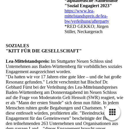
*alphabetische Namensliste
"Sozial Engagiert 2023"
https://www.lea-
mittelstandspreis.de/lea-
bw/verleihung/afterparty
*RED GEKKO; Jürgen
Stiller, Neckargerach
SOZIALES
"KITT FÜR DIE GESELLSCHAFT"
Lea-Mittelstandspreis:
Im Stuttgarter Neuen Schloss sind
Unternehmen aus Baden-Württemberg für vorbildliches soziales
Engagement ausgezeichnet worden.
"Da hatten wir vor 17 Jahren eine gute Idee – und die hat große
Resonanz gefunden." Leicht verschmitzt hat Bischof Dr.
Gebhard Fürst bei der Verleihung des Lea-Mittelstandspreises
Baden-Württemberg am Donnerstagabend im Neuen Schloss
auf die Frage von Moderatorin Geli Hensolt (SWR) reagiert, wie
er als "Mann der ersten Stunde" sich denn nun fühle. In jedem
Menschen ruhten große Begabungen und Charismen. Wenn
diese entfesselt würden, profitierten alle. "Beeindruckendes
Engagement für das Gemeinwesen" bescheinigte der Bischof
den teilnehmenden 263 Unternehmen und Organisationen aus
dem ganzen Land – "dieses Engagement braucht unser