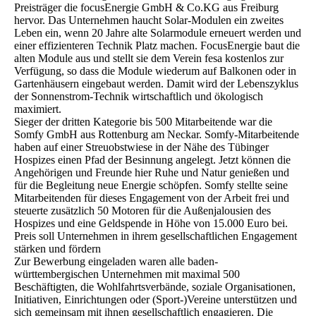
Preisträger die focusEnergie GmbH & Co.KG aus Freiburg
hervor. Das Unternehmen haucht Solar-Modulen ein zweites
Leben ein, wenn 20 Jahre alte Solarmodule erneuert werden und
einer effizienteren Technik Platz machen. FocusEnergie baut die
alten Module aus und stellt sie dem Verein fesa kostenlos zur
Verfügung, so dass die Module wiederum auf Balkonen oder in
Gartenhäusern eingebaut werden. Damit wird der Lebenszyklus
der Sonnenstrom-Technik wirtschaftlich und ökologisch
maximiert.
Sieger der dritten Kategorie bis 500 Mitarbeitende war die
Somfy GmbH aus Rottenburg am Neckar. Somfy-Mitarbeitende
haben auf einer Streuobstwiese in der Nähe des Tübinger
Hospizes einen Pfad der Besinnung angelegt. Jetzt können die
Angehörigen und Freunde hier Ruhe und Natur genießen und
für die Begleitung neue Energie schöpfen. Somfy stellte seine
Mitarbeitenden für dieses Engagement von der Arbeit frei und
steuerte zusätzlich 50 Motoren für die Außenjalousien des
Hospizes und eine Geldspende in Höhe von 15.000 Euro bei.
Preis soll Unternehmen in ihrem gesellschaftlichen Engagement
stärken und fördern
Zur Bewerbung eingeladen waren alle baden-
württembergischen Unternehmen mit maximal 500
Beschäftigten, die Wohlfahrtsverbände, soziale Organisationen,
Initiativen, Einrichtungen oder (Sport-)Vereine unterstützen und
sich gemeinsam mit ihnen gesellschaftlich engagieren. Die