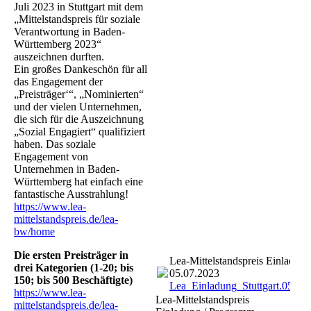
Juli 2023 in Stuttgart mit dem
„Mittelstandspreis für soziale
Verantwortung in Baden-
Württemberg 2023“
auszeichnen durften.
Ein großes Dankeschön für all
das Engagement der
„Preisträger‘“, „Nominierten“
und der vielen Unternehmen,
die sich für die Auszeichnung
„Sozial Engagiert“ qualifiziert
haben. Das soziale
Engagement von
Unternehmen in Baden-
Württemberg hat einfach eine
fantastische Ausstrahlung!
https://www.lea-
mittelstandspreis.de/lea-
bw/home
Die ersten Preisträger in
Lea-Mittelstandspreis Einladun
drei Kategorien (1-20; bis
05.07.2023
150; bis 500 Beschäftigte)
Lea_Einladung_Stuttgart.05.07
https://www.lea-
Lea-Mittelstandspreis
mittelstandspreis.de/lea-