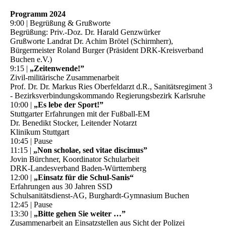
Programm 2024
9:00 | Begrüßung & Grußworte
Begrüßung: Priv.-Doz. Dr. Harald Genzwürker
Grußworte Landrat Dr. Achim Brötel (Schirmherr),
Bürgermeister Roland Burger (Präsident DRK-Kreisverband
Buchen e.V.)
9:15 |
„Zeitenwende!”
Zivil-militärische Zusammenarbeit
Prof. Dr. Dr. Markus Ries Oberfeldarzt d.R., Sanitätsregiment 3
- Bezirksverbindungskommando Regierungsbezirk Karlsruhe
10:00 |
„Es lebe der Sport!”
Stuttgarter Erfahrungen mit der Fußball-EM
Dr. Benedikt Stocker, Leitender Notarzt
Klinikum Stuttgart
10:45 | Pause
11:15 |
„Non scholae, sed vitae discimus”
Jovin Bürchner, Koordinator Schularbeit
DRK-Landesverband Baden-Württemberg
12:00 |
„Einsatz für die Schul-Sanis“
Erfahrungen aus 30 Jahren SSD
Schulsanitätsdienst-AG, Burghardt-Gymnasium Buchen
12:45 | Pause
13:30 |
„Bitte gehen Sie weiter …”
Zusammenarbeit an Einsatzstellen aus Sicht der Polizei